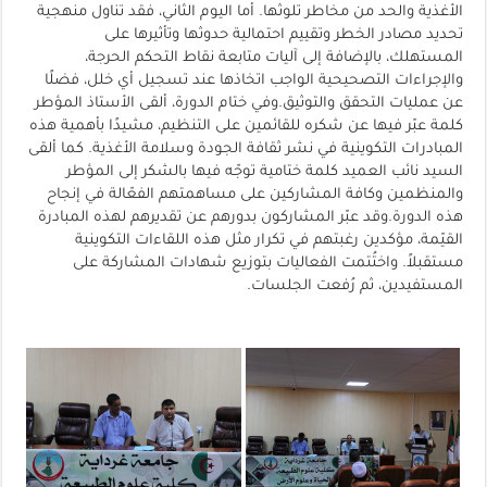
الأغذية والحد من مخاطر تلوثها. أما اليوم الثاني، فقد تناول منهجية
تحديد مصادر الخطر وتقييم احتمالية حدوثها وتأثيرها على
المستهلك، بالإضافة إلى آليات متابعة نقاط التحكم الحرجة،
والإجراءات التصحيحية الواجب اتخاذها عند تسجيل أي خلل، فضلًا
عن عمليات التحقق والتوثيق.وفي ختام الدورة، ألقى الأستاذ المؤطر
كلمة عبّر فيها عن شكره للقائمين على التنظيم، مشيدًا بأهمية هذه
المبادرات التكوينية في نشر ثقافة الجودة وسلامة الأغذية. كما ألقى
السيد نائب العميد كلمة ختامية توجّه فيها بالشكر إلى المؤطر
والمنظمين وكافة المشاركين على مساهمتهم الفعّالة في إنجاح
هذه الدورة.وقد عبّر المشاركون بدورهم عن تقديرهم لهذه المبادرة
القيّمة، مؤكدين رغبتهم في تكرار مثل هذه اللقاءات التكوينية
مستقبلاً. واختُتمت الفعاليات بتوزيع شهادات المشاركة على
المستفيدين، ثم رُفعت الجلسات.