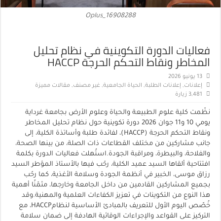
Oplus_16908288
فعاليات الدورة التكوينية في نظام تحليل
المخاطر ونقاط التحكم الحرجة HACCP
13 يونيو 2026
إعلانات
,
إعلانات الطلبة
,
الحياة الجامعية
,
غير مصنف
,
مقالات مميزة
3,481 زيارة
نظّمت كلية علوم الطبيعة والحياة وعلوم الأرض بجامعة غرداية
يومي 10 و11 جوان 2026 دورة تكوينية حول نظام تحليل المخاطر
ونقاط التحكم الحرجة (HACCP)، لفائدة طلبة وأساتذة الكلية، إلى
جانب مشاركين من مختلف القطاعات ذات الصلة، من بينها الصحة،
والفلاحة، والبيطرة، ومراقبة الجودة.استُهلت فعاليات الدورة بكلمة
افتتاحية ألقاها السيد عميد الكلية، رحّب فيها بالأستاذ المؤطر السيد
رزاق موسى، الخبير في أنظمة الجودة وسلامة الأغذية، كما رحّب
بجميع المشاركين القادمين من داخل الجامعة وخارجها، مثمّنًا أهمية
هذا النوع من التكوينات في تعزيز الكفاءات العلمية والمهنية.وقد
خُصّص اليوم الأول للتعريف بالمبادئ الأساسية لنظامHACCP، مع
التركيز على القواعد والإجراءات الوقائية الهادفة إلى ضمان سلامة