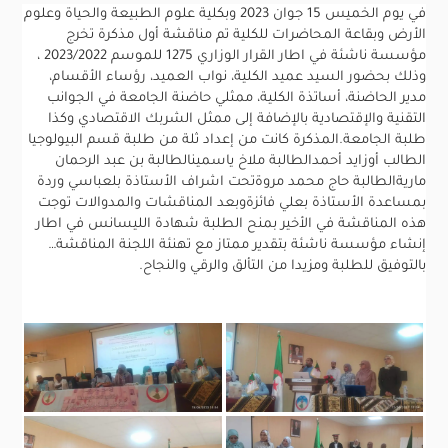
في يوم الخميس 15 جوان 2023 وبكلية علوم الطبيعة والحياة وعلوم
الأرض وبقاعة المحاضرات للكلية تم مناقشة أول مذكرة تخرج
مؤسسة ناشئة في اطار القرار الوزاري 1275 للموسم 2023/2022 ،
وذلك بحضور السيد عميد الكلية، نواب العميد، رؤساء الأقسام،
مدير الحاضنة، أساتذة الكلية، ممثلي حاضنة الجامعة في الجوانب
التقنية والإقتصادية بالإضافة إلى ممثل الشربك الاقتصادي وكذا
طلبة الجامعة.المذكرة كانت من إعداد ثلة من طلبة قسم البيولوجيا
الطالب أوزايد أحمدالطالبة ملاخ ياسمينالطالبة بن عبد الرحمان
ماريةالطالبة حاج محمد مروةتحت اشراف الأستاذة بلعباسي وردة
بمساعدة الأستاذة بعلي فائزةوبعد المناقشات والمدوالات توجت
هذه المناقشة في الأخير بمنح الطلبة شهادة الليسانس في اطار
إنشاء مؤسسة ناشئة بتقدير ممتاز مع تهنئة اللجنة المناقشة…
بالتوفيق للطلبة ومزيدا من التألق والرقي والنجاح.