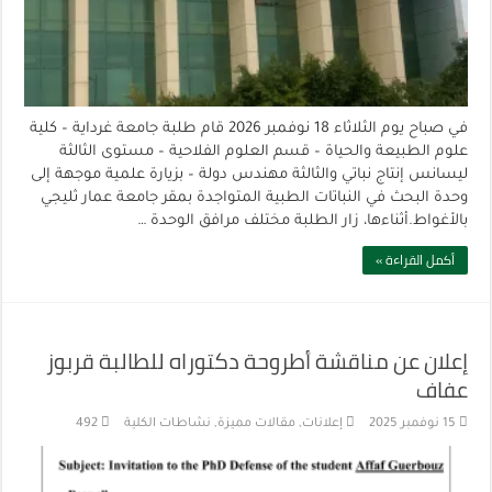
في صباح يوم الثلاثاء 18 نوفمبر 2026 قام طلبة جامعة غرداية – كلية
علوم الطبيعة والحياة – قسم العلوم الفلاحية – مستوى الثالثة
ليسانس إنتاج نباتي والثالثة مهندس دولة – بزيارة علمية موجهة إلى
وحدة البحث في النباتات الطبية المتواجدة بمقر جامعة عمار ثليجي
بالأغواط.أثناءها، زار الطلبة مختلف مرافق الوحدة …
أكمل القراءة »
إعلان عن مناقشة أطروحة دكتوراه للطالبة قربوز
عفاف
15 نوفمبر 2025
إعلانات
,
مقالات مميزة
,
نشاطات الكلية
492