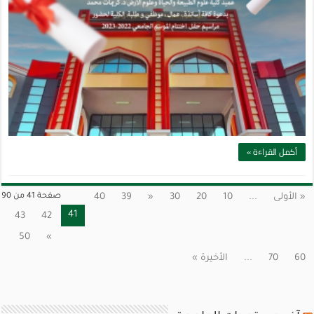
أكمل القراءة »
« الأولى
...
10
20
30
«
39
40
صفحة 41 من 90
41
43
42
50
»
60
70
...
الأخيرة »