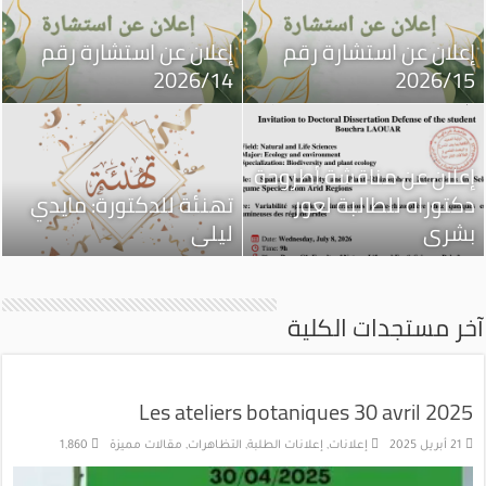
إعلان عن استشارة رقم
إعلان عن استشارة رقم
2026/14
2026/15
إعلان عن مناقشة أطروحة
دكتوراه للطالبة لعور
تهنئة للدكتورة: مايدي
بشرى
ليلى
آخر مستجدات الكلية
Les ateliers botaniques 30 avril 2025
21 أبريل 2025
إعلانات
,
إعلانات الطلبة
,
التظاهرات
,
مقالات مميزة
1,860