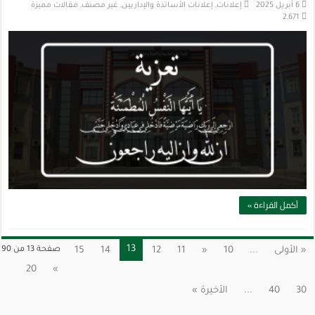
6 أبريل 2025
إعلانات
,
إعلانات الأساتذة والإداريين
,
غير مصنف
,
مقالات مميزة
2,671
أكمل القراءة »
13
« الأولى
...
10
«
11
12
14
15
صفحة 13 من 90
20
»
30
40
...
الأخيرة »