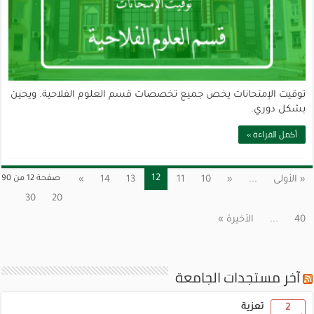
توقيت الإمتحانات يخص جميع تخصصات قسم العلوم الفلاحية. ويحين
بشكل دوري.
أكمل القراءة »
12
« الأولى
...
«
10
11
13
14
»
صفحة 12 من 90
30
20
40
...
الأخيرة »
آخر مستجدات الجامعة
تعزية
2