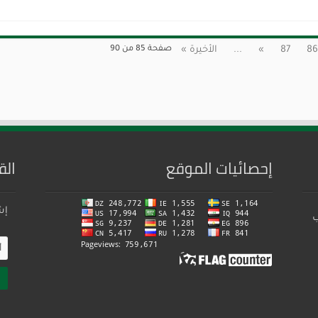
86
87
»
...
الأخيرة »
صفحة 85 من 90
إحصائيات الموقع
الق
إش
ب