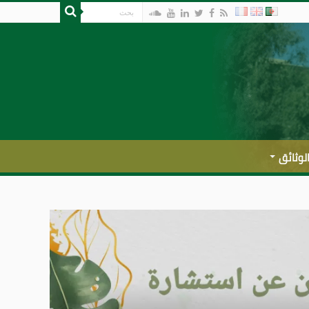
لوثائق