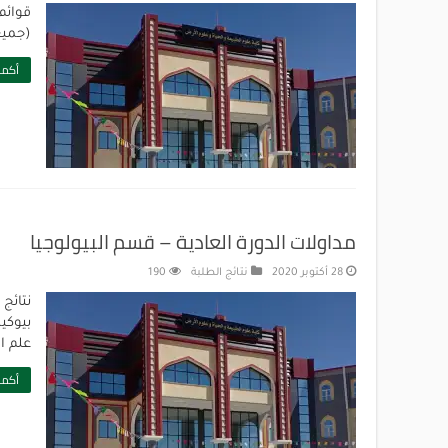
(جميع
أكمل
مداولات الدورة العادية – قسم البيولوجيا
28 أكتوبر 2020
نتائج الطلبة
190
نتائج 
بيوكيم
علم ال
أكمل