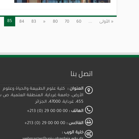
85
« الأولى
...
60
70
80
«
83
84
اتصل بنا
العنوان :
كلية علوم الطبيعة والحياة وعلوم
الأرض، جامعة غرداية، المنطقة العلمية، ص 
455، غرداية، 47000، الجزائر
الهاتف :
00 00 00 29 (0) 213+
الفاكس :
00 00 00 29 (0) 213+
خلية الويب :
webmaster@univ-ghardaia.edu.dz